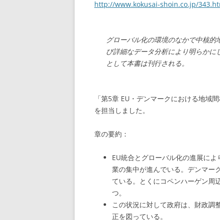
http://www.kokusai-shoin.co.jp/343.h
グローバル化の環境のなかで中核的
び詳細なデータ分析により明らかに
として本書は刊行される。
「第5章 EU・デンマークにおける地域
を担当しました。
章の要約：
EU統合とグローバル化の進展に
業の集中が進んでいる。デンマー
ている。とくにコペンハーゲン周辺
つ。
この状況に対して政府は、財政調
正を図っている。