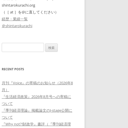
shintarokurachi.org
（［ at ］を@に直してください）
経歴・業績一覧
＠shintarokurachi
検
索:
RECENT POSTS
月刊『Voice』の寄稿のお知らせ（2026年8
月）
『生活経済政策』2026年8月号への寄稿に
ついて
『季刊経済理論』掲載論文のJ-stage公開に
ついて
『Why not?!財政学』書評（『季刊経済理