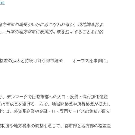
tml
地方都市の成長がいかにおこなわれるか、現地調査およ
し、日本の地方都市に政策的示唆を提示することを目的
間格差の拡大と持続可能な都市経済 ――オーフスを事例に」
より、デンマークでは都市部への人口・投資・高付加価値産
クは高成長を遂げる一方で、地域間格差や所得格差が拡大し
では、外資系企業や金融・IT・専門サービスの集積が目立
整制度や地方税率の調整を通じて、都市部と地方部の格差是