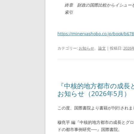
終章 財政の国際比較からイシュー
索引
https://
minervashobo.co.jp/book/b67
カテゴリー:
お知らせ
、
論文
| 投稿日:
2026
『中核的地方都市の成長
お知らせ（2026年5月）
この度、国際書院より書籍が刊行されま
穆尭芋 編『中核的地方都市の成長とグ
ドの都市事例研究──』国際書院。