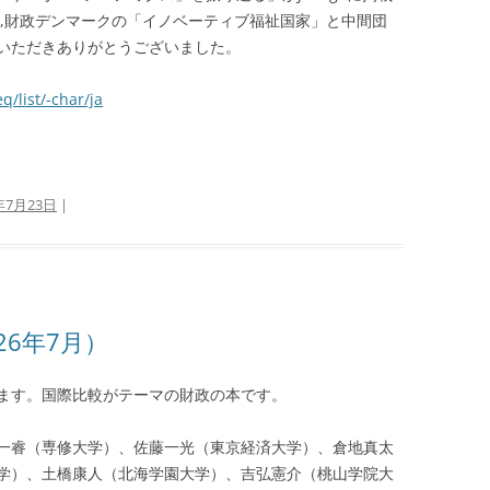
家,財政デンマークの「イノベーティブ福祉国家」と中間団
いただきありがとうございました。
q/list/-char/ja
年7月23日
|
26年7月）
ます。国際比較がテーマの財政の本です。
一睿（専修大学）、佐藤一光（東京経済大学）、倉地真太
学）、土橋康人（北海学園大学）、吉弘憲介（桃山学院大