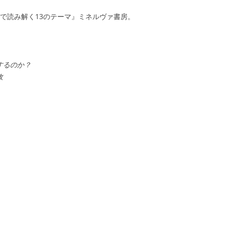
で読み解く13のテーマ』ミネルヴァ書房。
するのか？
政