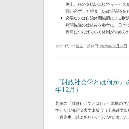
則上、税の支払い規模でサービス
調が必ずしも望ましい政策論議を
必要なのは自治体間協調による財源
府間協議の仕組みを参考に、日本
保障につなげていく体制が求めら
カテゴリー:
論文
| 投稿日:
2025年12月25日
『財政社会学とは何か』の
年12月）
共著の『財政社会学とは何か– 危機の
学』が上海経済大学出版会（上海译文出
一睿先生、誠にありがとうございました