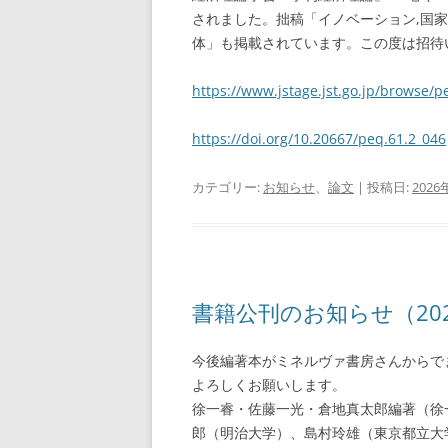
されました。拙稿「イノベーション,国
体」も掲載されています。この度は招待
https://www.jstage.jst.go.jp/browse/pe
https://doi.org/10.20667/peq.61.2_046
カテゴリー:
お知らせ
、
論文
| 投稿日:
2026
書籍公刊のお知らせ（20
今後編著本がミネルヴァ書房さんからで
よろしくお願いします。
徐一睿・佐藤一光・倉地真太郎編著（徐
郎（明治大学）、島村玲雄（東京都立大