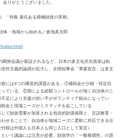
。ありがとうございました。
48） 「特集 責任ある積極財政の実相」
治体・地域から始める／倉地真太郎
/index.html
策の閣僚会議が新設されるなど、日本の多文化共生政策は転
は排外主義的論調が拡大し、全国知事会「青森宣言」は多文
行政には4つの構造的課題がある：①補助金が少額・特定目
なっている、②国による総額コントロールが強く自治体のニ
源不足により支援の担い手がボランティア頼みになってい
補助金と現場ニーズがミスマッチを起こしている
応じて財政需要が加算される包括的財源保障と、言語教育・
合わせることで、自治体が地域ニーズに柔軟に対応できる仕
交付税は外国人も日本人も同じ人口として算定）
」という議論には注意が必要。財政学の「一般報償性」の原