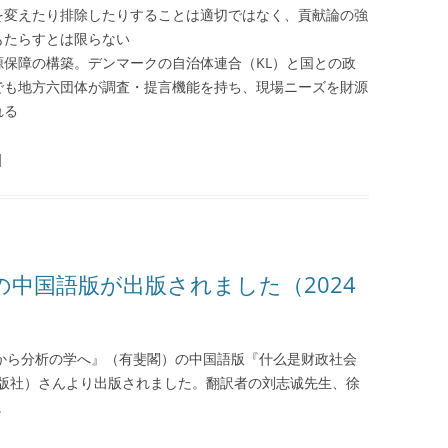
を変えたり排除したりすることは適切ではなく、貢献論の強
もたらすとは限らない
保障の構築。デンマークの自治体連合（KL）と国との政
でも地方六団体が調査・提言機能を持ち、現場ニーズを財源
れる
|
中国語版が出版されました（2024
学から分析の学へ』（有斐閣）の中国語版『什么是财政社会
版社）さんより出版されました。翻訳者の刘志诚先生、徐
。