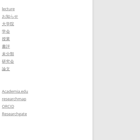
lecture
お知らせ
大学院
学会
授業
書評
未分類
研究会
論文
Academia.edu
researchmap
ORCID
Researchgate