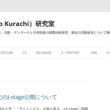
o Kurachi）研究室
。北欧・デンマークと日本財政の国際比較研究。最近の活動状況について掲載し
LECTURE
CV
DATABASE
X（TWITTER）
LINK
C
治・倉地ゼミ）
開講授業
経歴・業績一覧
研究教育用お役立ちサイト
NOTE
開講授業－財政学・財政政策（明治
RESEARCHMAPページ
DATABASE
FACEBOOK
大学）
財政学関連図書リンク集
LINKEDIN
個人的資料倉庫
J-stage公開について
財政学用語集
24) 2 号「「アベノミクス」を振り返る」がJ-stageに掲載