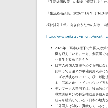
『生活経済政策』の特集で寄稿しました
『生活経済政策』2026年1月号（No.3
福祉排外主義に向き合うための財政—自
http://www.seikatsuken.or.jp/monthly
2025年、高市政権下で外国人政
機を迎えている。一方、参院選で
化共生を改めて訴えた
日本の外国人支援をめぐる補助金
的中心で自治体の単独費用依存に
ーズが反映されにくい、③一般財
る、④地方創生・インバウンド系
デンマークの事例では、移民数に
職業訓練向けの特定補助金を組み
組みを構築している（日本の地方
「外国人は財政に貢献しているか