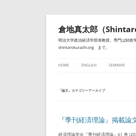
コ
ン
テ
倉地真太郎（Shintar
ン
ツ
へ
明治大学政治経済学部准教授。専門は財政学
ス
キ
shintarokurachi.org まで。
ッ
プ
HOME
ENGLISH
SEMINAR
ゼミナール（明
「
論文
」カテゴリーアーカイブ
『季刊経済理論』掲載論文の
経済理論学会『季刊経済理論』61 巻 (20