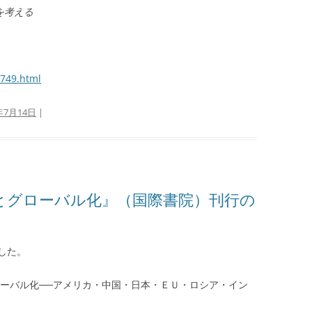
を考える
8749.h
tml
年7月14日
|
とグローバル化』（国際書院）刊行の
した。
ローバル化──アメリカ・中国・日本・ＥＵ・ロシア・イン