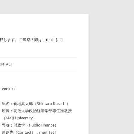
ます。ご連絡の際は、mail［at］
ONTACT
PROFILE
氏名：倉地真太郎（Shintaro Kurachi）
所属：明治大学政治経済学部専任准教授
（Meiji University）
専攻：財政学（Public Finance）
連絡先（Contact）：mail［at］