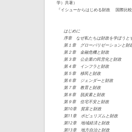
学）共著）
『イシューからはじめる財政 国際比較
はじめに
序章 なぜ私たちは財政を学ぼうと
第１章 グローバリゼーションと財
第２章 金融危機と財政
第３章 公企業の民営化と財政
第４章 インフラと財政
第５章 移民と財政
第６章 ジェンダーと財政
第７章 教育と財政
第８章 脱炭素と財政
第９章 住宅不安と財政
第10章 貧富と財政
第11章 ポピュリズムと財政
第12章 地域経済と財政
第13章 地方自治と財政