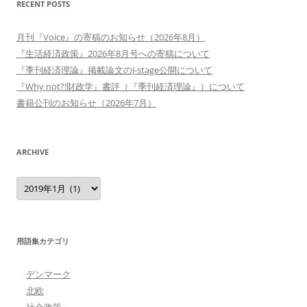
RECENT POSTS
月刊『Voice』の寄稿のお知らせ（2026年8月）
『生活経済政策』2026年8月号への寄稿について
『季刊経済理論』掲載論文のJ-stage公開について
『Why not?!財政学』書評（『季刊経済理論』）について
書籍公刊のお知らせ（2026年7月）
ARCHIVE
Archive
用語集カテゴリ
デンマーク
北欧