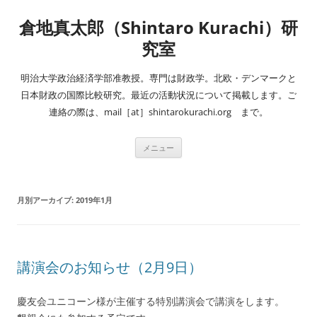
コ
ン
倉地真太郎（Shintaro Kurachi）研
テ
ン
ツ
究室
へ
ス
キ
明治大学政治経済学部准教授。専門は財政学。北欧・デンマークと
ッ
プ
日本財政の国際比較研究。最近の活動状況について掲載します。ご
連絡の際は、mail［at］shintarokurachi.org まで。
メニュー
月別アーカイブ:
2019年1月
講演会のお知らせ（2月9日）
慶友会ユニコーン様が主催する特別講演会で講演をします。