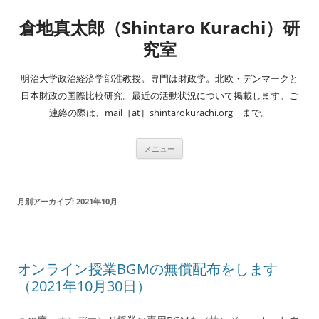
コ
ン
倉地真太郎（Shintaro Kurachi）研
テ
ン
ツ
究室
へ
ス
キ
明治大学政治経済学部准教授。専門は財政学。北欧・デンマークと
ッ
プ
日本財政の国際比較研究。最近の活動状況について掲載します。ご
連絡の際は、mail［at］shintarokurachi.org まで。
メニュー
月別アーカイブ:
2021年10月
オンライン授業BGMの無償配布をします
（2021年10月30日）