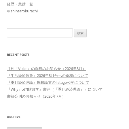
経歴・業績一覧
＠shintarokurachi
検
索:
RECENT POSTS
月刊『Voice』の寄稿のお知らせ（2026年8月）
『生活経済政策』2026年8月号への寄稿について
『季刊経済理論』掲載論文のJ-stage公開について
『Why not?!財政学』書評（『季刊経済理論』）について
書籍公刊のお知らせ（2026年7月）
ARCHIVE
Archive