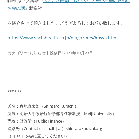
駒村 康平／編著『
みんなの金融
良い人生と善い社会のための
お金の話
』新泉社
を紹介させて頂きました。どうぞよろしくお願い致します。
https://www.sociohealth.co.jp/magazines/hosyo.html
カテゴリー:
お知らせ
| 投稿日:
2021年10月23日
|
PROFILE
氏名：倉地真太郎（Shintaro Kurachi）
所属：明治大学政治経済学部専任准教授（Meiji University）
専攻：財政学（Public Finance）
連絡先（Contact）：mail［at］shintarokurachi.org
（［ at ］を@に直してください）