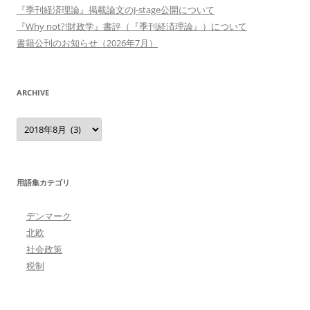
『季刊経済理論』掲載論文のJ-stage公開について
『Why not?!財政学』書評（『季刊経済理論』）について
書籍公刊のお知らせ（2026年7月）
ARCHIVE
Archive
用語集カテゴリ
デンマーク
北欧
社会政策
税制