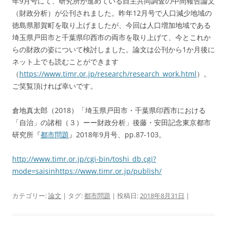
年9月号にて、研究所が進めている自主共同調査の中間報告論文
（財政分析）が公刊されました。昨年12月号で人口減少地域の
徳島県那賀町を取り上げましたが、今回は人口増加地域である
埼玉県戸田市と千葉県印西市の両市を取り上げて、今とこれか
らの財政の姿について検討しました。論文は公刊から1か月後に
ネット上でも読むことができます
（
https://www.timr.or.jp/research/research_work.html
）。
ご笑覧頂ければ幸いです。
倉地真太郎（2018）「埼玉県戸田市・千葉県印西市における
「自治」の諸相（３）ーー財政分析」後藤・安田記念東京都市
研究所『
都市問題
』2018年9月号、pp.87-103。
http://www.timr.or.jp/cgi-bin/toshi_db.cgi?
mode=saisinhttps://www.timr.or.jp/publish/
カテゴリー:
論文
| タグ:
都市問題
| 投稿日:
2018年8月31日
|