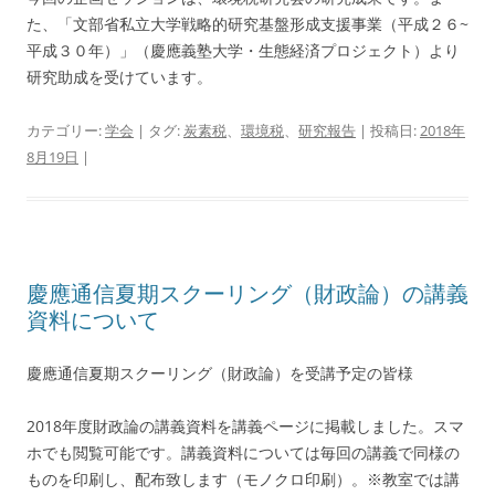
た、「文部省私立大学戦略的研究基盤形成支援事業（平成２６~
平成３０年）」（慶應義塾大学・生態経済プロジェクト）より
研究助成を受けています。
カテゴリー:
学会
| タグ:
炭素税
、
環境税
、
研究報告
| 投稿日:
2018年
8月19日
|
慶應通信夏期スクーリング（財政論）の講義
資料について
慶應通信夏期スクーリング（財政論）を受講予定の皆様
2018年度財政論の講義資料を講義ページに掲載しました。スマ
ホでも閲覧可能です。講義資料については毎回の講義で同様の
ものを印刷し、配布致します（モノクロ印刷）。※教室では講