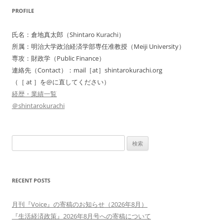
PROFILE
氏名：倉地真太郎（Shintaro Kurachi）
所属：明治大学政治経済学部専任准教授（Meiji University）
専攻：財政学（Public Finance）
連絡先（Contact）：mail［at］shintarokurachi.org
（［ at ］を@に直してください）
経歴・業績一覧
＠shintarokurachi
検
索:
RECENT POSTS
月刊『Voice』の寄稿のお知らせ（2026年8月）
『生活経済政策』2026年8月号への寄稿について