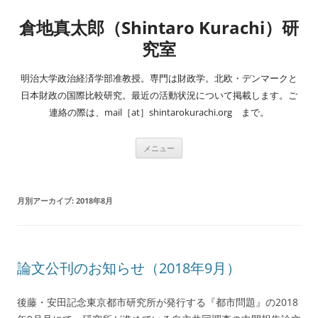
コ
ン
倉地真太郎（Shintaro Kurachi）研
テ
ン
ツ
究室
へ
ス
キ
明治大学政治経済学部准教授。専門は財政学。北欧・デンマークと
ッ
プ
日本財政の国際比較研究。最近の活動状況について掲載します。ご
連絡の際は、mail［at］shintarokurachi.org まで。
メニュー
月別アーカイブ:
2018年8月
論文公刊のお知らせ（2018年9月）
後藤・安田記念東京都市研究所が発行する『都市問題』の2018