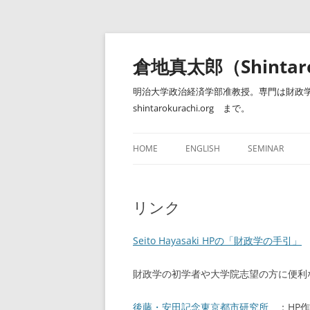
コ
ン
テ
倉地真太郎（Shintar
ン
ツ
へ
明治大学政治経済学部准教授。専門は財政学
ス
キ
shintarokurachi.org まで。
ッ
プ
HOME
ENGLISH
SEMINAR
ゼミナール（明
リンク
Seito Hayasaki HPの「財政学の手引」
財政学の初学者や大学院志望の方に便利
後藤・安田記念東京都市研究所
：HP作