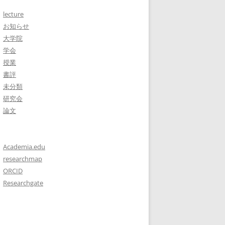
lecture
お知らせ
大学院
学会
授業
書評
未分類
研究会
論文
Academia.edu
researchmap
ORCID
Researchgate