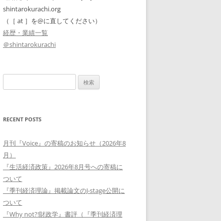
shintarokurachi.org
（［ at ］を@に直してください）
経歴・業績一覧
＠shintarokurachi
検
索:
RECENT POSTS
月刊『Voice』の寄稿のお知らせ（2026年8
月）
『生活経済政策』2026年8月号への寄稿に
ついて
『季刊経済理論』掲載論文のJ-stage公開に
ついて
『Why not?!財政学』書評（『季刊経済理