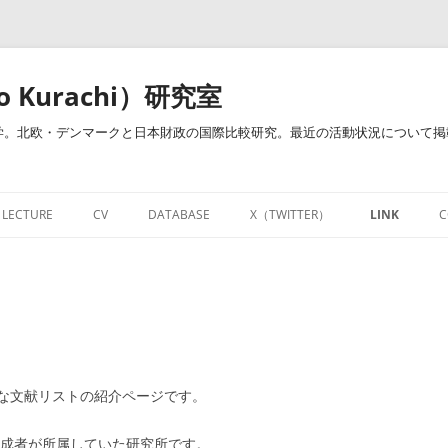
o Kurachi）研究室
。北欧・デンマークと日本財政の国際比較研究。最近の活動状況について掲載し
LECTURE
CV
DATABASE
X（TWITTER）
LINK
C
治・倉地ゼミ）
開講授業
経歴・業績一覧
研究教育用お役立ちサイト
NOTE
開講授業－財政学・財政政策（明治
RESEARCHMAPページ
DATABASE
FACEBOOK
大学）
財政学関連図書リンク集
LINKEDIN
個人的資料倉庫
な文献リストの紹介ページです。
財政学用語集
成者が所属していた研究所です。