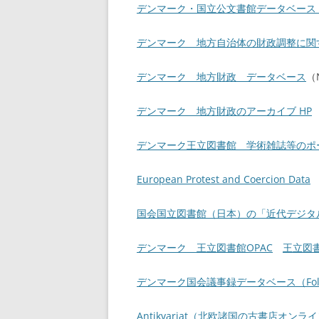
デンマーク・国立公文書館データベース 
デンマーク 地方自治体の財政調整に関する指標の
デンマーク 地方財政 データベース
（N
デンマーク 地方財政のアーカイブ HP
デンマーク王立図書館 学術雑誌等のポータルサ
European Protest and Coercion Data
国会国立図書館（日本）の「近代デジタ
デンマーク 王立図書館OPAC
王立図
デンマーク国会議事録データベース（Folketing
Antikvariat（北欧諸国の古書店オン