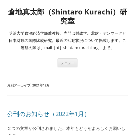
コ
ン
倉地真太郎（Shintaro Kurachi）研
テ
ン
ツ
究室
へ
ス
キ
明治大学政治経済学部准教授。専門は財政学。北欧・デンマークと
ッ
プ
日本財政の国際比較研究。最近の活動状況について掲載します。ご
連絡の際は、mail［at］shintarokurachi.org まで。
メニュー
月別アーカイブ:
2021年12月
公刊のお知らせ（2022年1月）
２つの文章が公刊されました。本年もどうぞよろしくお願いし