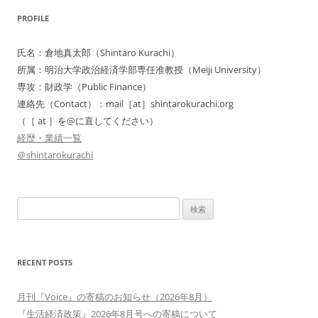
PROFILE
氏名：倉地真太郎（Shintaro Kurachi）
所属：明治大学政治経済学部専任准教授（Meiji University）
専攻：財政学（Public Finance）
連絡先（Contact）：mail［at］shintarokurachi.org
（［ at ］を@に直してください）
経歴・業績一覧
＠shintarokurachi
検
索:
RECENT POSTS
月刊『Voice』の寄稿のお知らせ（2026年8月）
『生活経済政策』2026年8月号への寄稿について