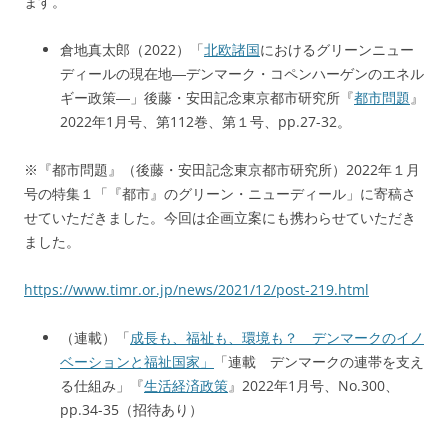
ます。
倉地真太郎（2022）「
北欧諸国
におけるグリーンニュー
ディールの現在地―デンマーク・コペンハーゲンのエネル
ギー政策―」後藤・安田記念東京都市研究所『
都市問題
』
2022年1月号、第112巻、第１号、pp.27-32。
※『都市問題』（後藤・安田記念東京都市研究所）2022年１月
号の特集１「『都市』のグリーン・ニューディール」に寄稿さ
せていただきました。今回は企画立案にも携わらせていただき
ました。
https://www.timr.or.jp/news/2021/12/post-219.html
（連載）「
成長も、福祉も、環境も？ デンマークのイノ
ベーションと福祉国家」
「連載 デンマークの連帯を支え
る仕組み」『
生活経済政策
』2022年1月号、No.300、
pp.34-35（招待あり）