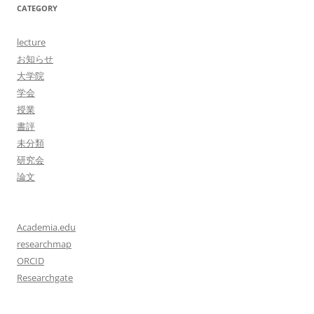
CATEGORY
lecture
お知らせ
大学院
学会
授業
書評
未分類
研究会
論文
Academia.edu
researchmap
ORCID
Researchgate