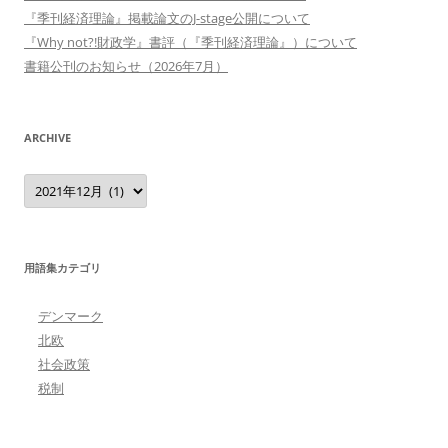
『季刊経済理論』掲載論文のJ-stage公開について
『Why not?!財政学』書評（『季刊経済理論』）について
書籍公刊のお知らせ（2026年7月）
ARCHIVE
Archive
用語集カテゴリ
デンマーク
北欧
社会政策
税制