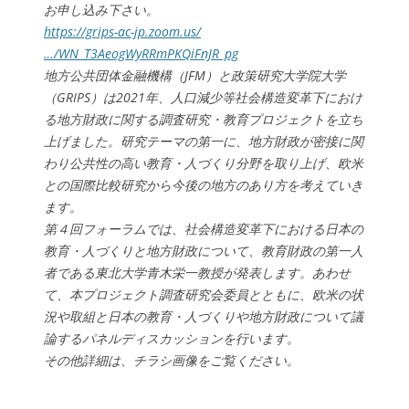
お申し込み下さい。
https://grips-ac-jp.zoom.us/
…/WN_T3AeogWyRRmPKQiFnJR_pg
地方公共団体金融機構（JFM）と政策研究大学院大学
（GRIPS）は2021年、人口減少等社会構造変革下におけ
る地方財政に関する調査研究・教育プロジェクトを立ち
上げました。研究テーマの第一に、地方財政が密接に関
わり公共性の高い教育・人づくり分野を取り上げ、欧米
との国際比較研究から今後の地方のあり方を考えていき
ます。
第４回フォーラムでは、社会構造変革下における日本の
教育・人づくりと地方財政について、教育財政の第一人
者である東北大学青木栄一教授が発表します。あわせ
て、本プロジェクト調査研究会委員とともに、欧米の状
況や取組と日本の教育・人づくりや地方財政について議
論するパネルディスカッションを行います。
その他詳細は、チラシ画像をご覧ください。