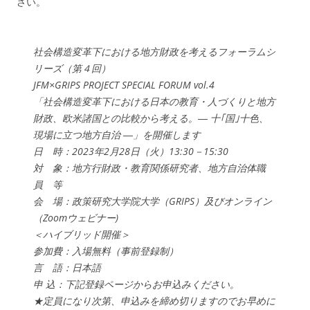
さい。
社会構造変革下における地方財政を考えるフォーラムシ
リーズ（第４回）
JFM×GRIPS PROJECT SPECIAL FORUM vol.4
「社会構造変革下における日本の教育・人づくりと地方
財政、欧米諸国との比較から考える。― 十｢国｣十色、
現場に立つ地方自治 ―」を開催します
日 時：2023年2月28日（火）13:30－15:30
対 象：地方行財政・教育関係研究者、地方自治体職
員 等
会 場：政策研究大学院大学（GRIPS）及びオンライン
（Zoomウェビナー)
＜ハイブリッド開催＞
参加費：入場無料（事前登録制）
言 語：日本語
申 込：下記登録ページからお申込みください。
★定員になり次第、申込みを締め切りますのでお早めに