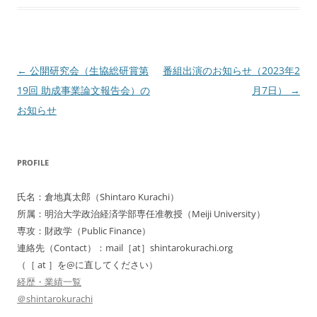
投
←
公開研究会（生協総研賞第
番組出演のお知らせ（2023年2
稿
19回 助成事業論文報告会）の
月7日）
→
ナ
お知らせ
ビ
ゲ
PROFILE
ー
シ
氏名：倉地真太郎（Shintaro Kurachi）
ョ
所属：明治大学政治経済学部専任准教授（Meiji University）
ン
専攻：財政学（Public Finance）
連絡先（Contact）：mail［at］shintarokurachi.org
（［ at ］を@に直してください）
経歴・業績一覧
＠shintarokurachi