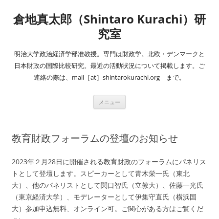
コ
ン
倉地真太郎（Shintaro Kurachi）研
テ
ン
ツ
究室
へ
ス
キ
明治大学政治経済学部准教授。専門は財政学。北欧・デンマークと
ッ
プ
日本財政の国際比較研究。最近の活動状況について掲載します。ご
連絡の際は、mail［at］shintarokurachi.org まで。
メニュー
教育財政フォーラムの登壇のお知らせ
2023年２月28日に開催される教育財政のフォーラムにパネリス
トとして登壇します。スピーカーとして青木栄一氏（東北
大）、他のパネリストとして関口智氏（立教大）、佐藤一光氏
（東京経済大学）、モデレーターとして伊集守直氏（横浜国
大）参加申込無料、オンライン可。ご関心がある方はご覧くだ