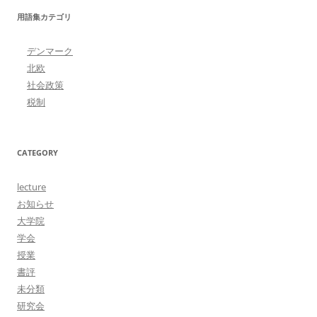
用語集カテゴリ
デンマーク
北欧
社会政策
税制
CATEGORY
lecture
お知らせ
大学院
学会
授業
書評
未分類
研究会