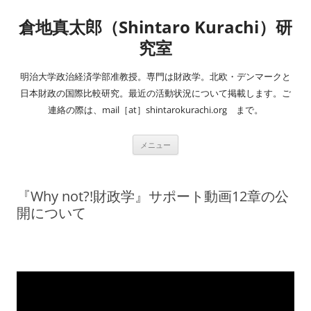
コ
ン
倉地真太郎（Shintaro Kurachi）研
テ
ン
ツ
究室
へ
ス
キ
明治大学政治経済学部准教授。専門は財政学。北欧・デンマークと
ッ
プ
日本財政の国際比較研究。最近の活動状況について掲載します。ご
連絡の際は、mail［at］shintarokurachi.org まで。
メニュー
『Why not?!財政学』サポート動画12章の公
開について