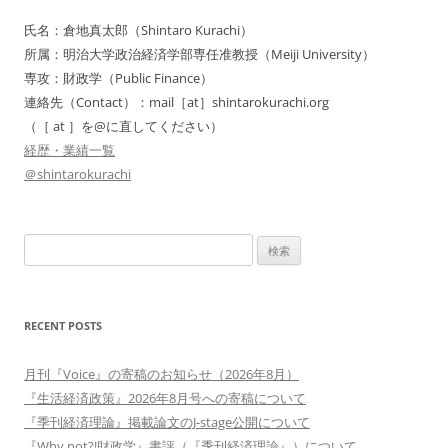
ー
氏名：倉地真太郎（Shintaro Kurachi）
シ
所属：明治大学政治経済学部専任准教授（Meiji University）
ョ
専攻：財政学（Public Finance）
連絡先（Contact）：mail［at］shintarokurachi.org
ン
（［ at ］を@に直してください）
経歴・業績一覧
＠shintarokurachi
検
索:
RECENT POSTS
月刊『Voice』の寄稿のお知らせ（2026年8月）
『生活経済政策』2026年8月号への寄稿について
『季刊経済理論』掲載論文のJ-stage公開について
『Why not?!財政学』書評（『季刊経済理論』）について