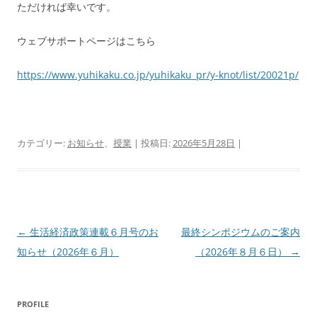
ただければ幸いです。
ウェブサポートページはこちら
https://www.yuhikaku.co.jp/yuhikaku_pr/y-knot/list/20021p/
カテゴリー:
お知らせ
、
授業
| 投稿日:
2026年5月28日
|
投
←
生活経済政策連載６月号のお
最終シンポジウムのご案内
稿
知らせ（2026年６月）
（2026年８月６日）
→
ナ
ビ
PROFILE
ゲ