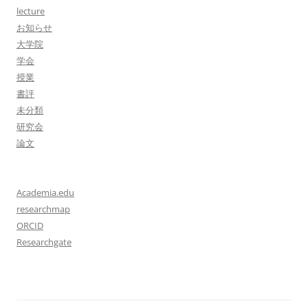
lecture
お知らせ
大学院
学会
授業
書評
未分類
研究会
論文
Academia.edu
researchmap
ORCID
Researchgate