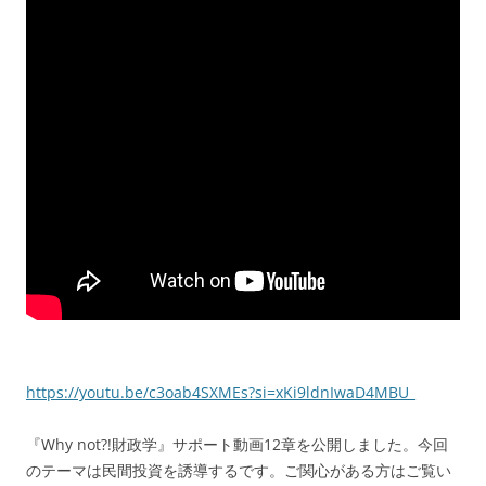
https://youtu.be/c3oab4SXMEs?si=xKi9ldnIwaD4MBU_
『Why not?!財政学』サポート動画12章を公開しました。今回
のテーマは民間投資を誘導するです。ご関心がある方はご覧い