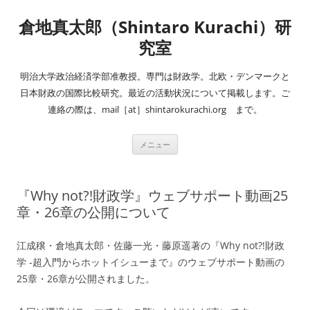
コ
ン
倉地真太郎（Shintaro Kurachi）研
テ
ン
ツ
究室
へ
ス
キ
明治大学政治経済学部准教授。専門は財政学。北欧・デンマークと
ッ
プ
日本財政の国際比較研究。最近の活動状況について掲載します。ご
連絡の際は、mail［at］shintarokurachi.org まで。
メニュー
『Why not?!財政学』ウェブサポート動画25
章・26章の公開について
江成穣・倉地真太郎・佐藤一光・藤原遥著の『Why not?!財政
学 -超入門からホットイシューまで』のウェブサポート動画の
25章・26章が公開されました。