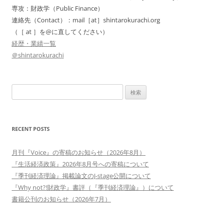
ン
専攻：財政学（Public Finance）
連絡先（Contact）：mail［at］shintarokurachi.org
（［ at ］を@に直してください）
経歴・業績一覧
＠shintarokurachi
検
索:
RECENT POSTS
月刊『Voice』の寄稿のお知らせ（2026年8月）
『生活経済政策』2026年8月号への寄稿について
『季刊経済理論』掲載論文のJ-stage公開について
『Why not?!財政学』書評（『季刊経済理論』）について
書籍公刊のお知らせ（2026年7月）