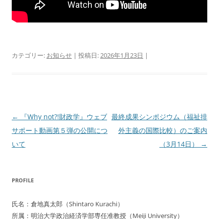
カテゴリー:
お知らせ
| 投稿日:
2026年1月23日
|
投
←
『Why not?!財政学』ウェブ
最終成果シンポジウム（福祉排
稿
サポート動画第５弾の公開につ
外主義の国際比較）のご案内
ナ
いて
（3月14日）
→
ビ
ゲ
PROFILE
ー
シ
氏名：倉地真太郎（Shintaro Kurachi）
ョ
所属：明治大学政治経済学部専任准教授（Meiji University）