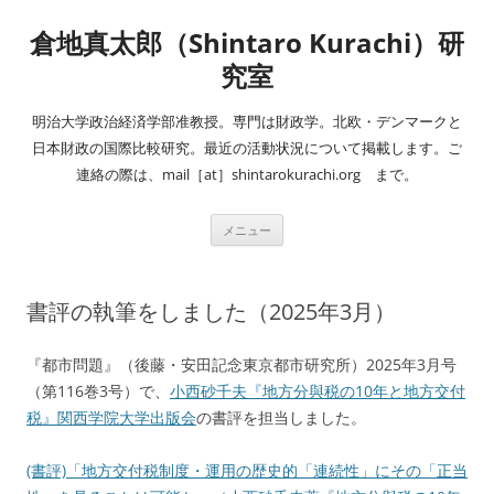
コ
ン
倉地真太郎（Shintaro Kurachi）研
テ
ン
ツ
究室
へ
ス
キ
明治大学政治経済学部准教授。専門は財政学。北欧・デンマークと
ッ
プ
日本財政の国際比較研究。最近の活動状況について掲載します。ご
連絡の際は、mail［at］shintarokurachi.org まで。
メニュー
書評の執筆をしました（2025年3月）
『都市問題』（後藤・安田記念東京都市研究所）2025年3月号
（第116巻3号）で、
小西砂千夫『地方分與税の10年と地方交付
税』関西学院大学出版会
の書評を担当しました。
(書評)「地方交付税制度・運用の歴史的「連続性」にその「正当