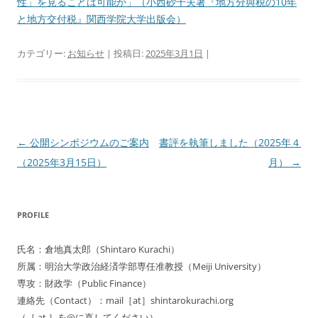
性」を見ることは可能か」（小西砂千夫著『地方分與税の10年
と地方交付税』関西学院大学出版会）
カテゴリー:
お知らせ
| 投稿日:
2025年3月1日
|
投
←
公開シンポジウムのご案内
書評を執筆しました（2025年４
稿
（2025年3月15日）
月）
→
ナ
ビ
PROFILE
ゲ
ー
氏名：倉地真太郎（Shintaro Kurachi）
シ
所属：明治大学政治経済学部専任准教授（Meiji University）
ョ
専攻：財政学（Public Finance）
連絡先（Contact）：mail［at］shintarokurachi.org
ン
（［ at ］を@に直してください）