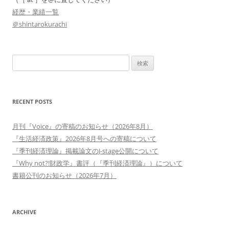
経歴・業績一覧
＠shintarokurachi
検
索:
RECENT POSTS
月刊『Voice』の寄稿のお知らせ（2026年8月）
『生活経済政策』2026年8月号への寄稿について
『季刊経済理論』掲載論文のJ-stage公開について
『Why not?!財政学』書評（『季刊経済理論』）について
書籍公刊のお知らせ（2026年7月）
ARCHIVE