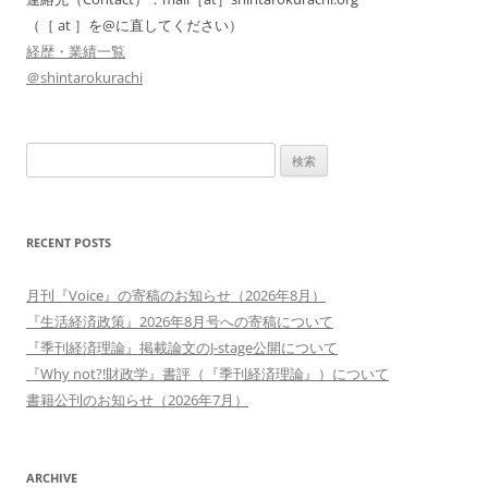
ン
（［ at ］を@に直してください）
経歴・業績一覧
＠shintarokurachi
検
索:
RECENT POSTS
月刊『Voice』の寄稿のお知らせ（2026年8月）
『生活経済政策』2026年8月号への寄稿について
『季刊経済理論』掲載論文のJ-stage公開について
『Why not?!財政学』書評（『季刊経済理論』）について
書籍公刊のお知らせ（2026年7月）
ARCHIVE