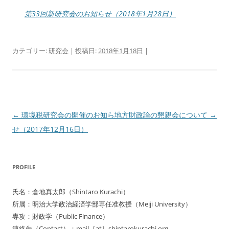
第33回新研究会のお知らせ（2018年1月28日）
カテゴリー:
研究会
| 投稿日:
2018年1月18日
|
投
←
環境税研究会の開催のお知ら
地方財政論の懇親会について
→
稿
せ（2017年12月16日）
ナ
ビ
PROFILE
ゲ
ー
氏名：倉地真太郎（Shintaro Kurachi）
シ
所属：明治大学政治経済学部専任准教授（Meiji University）
ョ
専攻：財政学（Public Finance）
連絡先（Contact）：mail［at］shintarokurachi.org