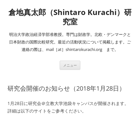
コ
ン
倉地真太郎（Shintaro Kurachi）研
テ
ン
ツ
究室
へ
ス
キ
明治大学政治経済学部准教授。専門は財政学。北欧・デンマークと
ッ
プ
日本財政の国際比較研究。最近の活動状況について掲載します。ご
連絡の際は、mail［at］shintarokurachi.org まで。
メニュー
研究会開催のお知らせ（2018年1月28日）
1月28日に研究会＠立教大学池袋キャンパスが開催されます。
詳細は以下のサイトをご参考ください。