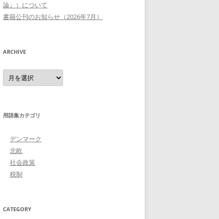
論』）について
書籍公刊のお知らせ（2026年7月）
ARCHIVE
Archive
用語集カテゴリ
デンマーク
北欧
社会政策
税制
CATEGORY