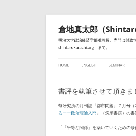
コ
ン
テ
倉地真太郎（Shintar
ン
ツ
へ
明治大学政治経済学部准教授。専門は財政学
ス
キ
shintarokurachi.org まで。
ッ
プ
HOME
ENGLISH
SEMINAR
ゼミナール（明
書評を執筆させて頂きま
幣研究所の月刊誌『都市問題』７月号（2
るーー政治理論入門
』（筑摩書房）の書
「『平等な関係』を築いていくための条件と