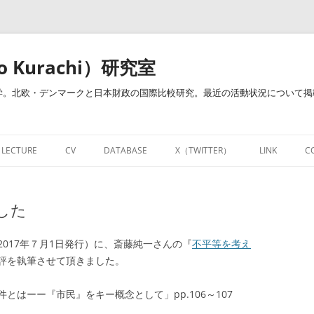
o Kurachi）研究室
。北欧・デンマークと日本財政の国際比較研究。最近の活動状況について掲載し
LECTURE
CV
DATABASE
X（TWITTER）
LINK
C
治・倉地ゼミ）
開講授業
経歴・業績一覧
研究教育用お役立ちサイト
NOTE
した
開講授業－財政学・財政政策（明治
RESEARCHMAPページ
DATABASE
FACEBOOK
大学）
財政学関連図書リンク集
LINKEDIN
017年７月1日発行）に、斎藤純一さんの『
不平等を考え
評を執筆させて頂きました。
個人的資料倉庫
はーー『市民』をキー概念として」pp.106～107
財政学用語集