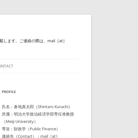
ます。ご連絡の際は、mail［at］
ONTACT
PROFILE
氏名：倉地真太郎（Shintaro Kurachi）
所属：明治大学政治経済学部専任准教授
（Meiji University）
専攻：財政学（Public Finance）
連絡先（Contact）：mail［at］