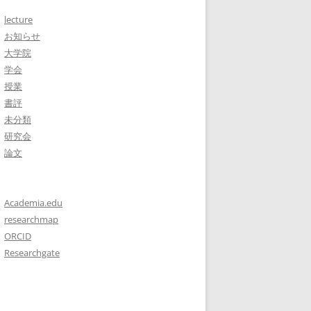
lecture
お知らせ
大学院
学会
授業
書評
未分類
研究会
論文
Academia.edu
researchmap
ORCID
Researchgate