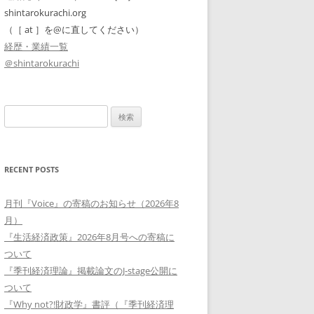
shintarokurachi.org
（［ at ］を@に直してください）
経歴・業績一覧
＠shintarokurachi
検
索:
RECENT POSTS
月刊『Voice』の寄稿のお知らせ（2026年8
月）
『生活経済政策』2026年8月号への寄稿に
ついて
『季刊経済理論』掲載論文のJ-stage公開に
ついて
『Why not?!財政学』書評（『季刊経済理