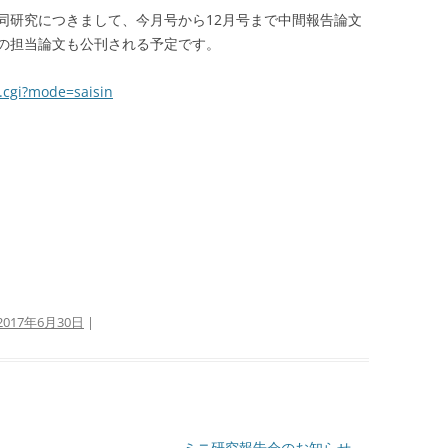
同研究につきまして、今月号から12月号まで中間報告論文
の担当論文も公刊される予定です。
b.cgi?mode=saisin
2017年6月30日
|
ミニ研究報告会のお知らせ
→