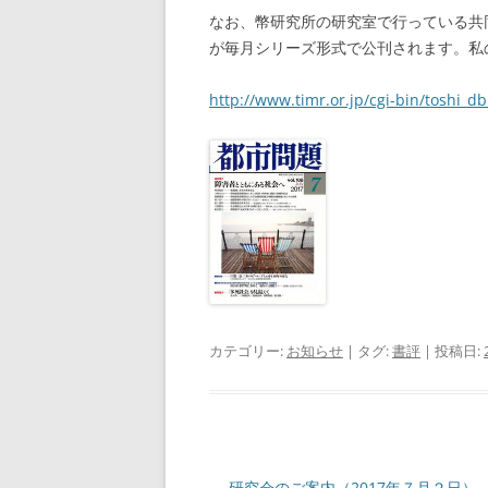
なお、幣研究所の研究室で行っている共
が毎月シリーズ形式で公刊されます。私
http://www.timr.or.jp/cgi-bin/toshi_d
カテゴリー:
お知らせ
| タグ:
書評
| 投稿日:
投
←
研究会のご案内（2017年７月２日）