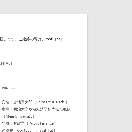
ます。ご連絡の際は、mail［at］
ONTACT
PROFILE
氏名：倉地真太郎（Shintaro Kurachi）
所属：明治大学政治経済学部専任准教授
（Meiji University）
専攻：財政学（Public Finance）
連絡先（Contact）：mail［at］