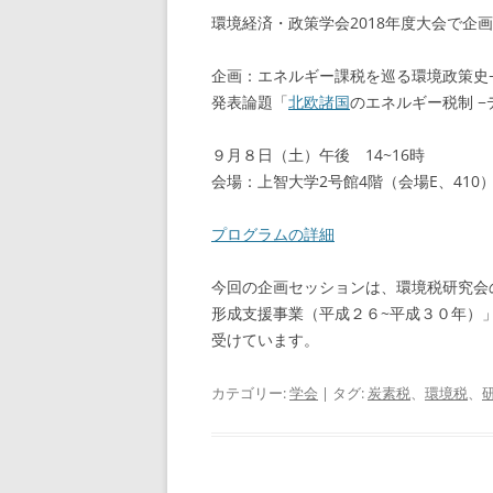
環境経済・政策学会2018年度大会で企
企画：エネルギー課税を巡る環境政策史
発表論題「
北欧諸国
のエネルギー税制 −
９月８日（土）午後 14~16時
会場：上智大学2号館4階（会場E、410
プログラムの詳細
今回の企画セッションは、環境税研究会
形成支援事業（平成２６~平成３０年）
受けています。
カテゴリー:
学会
| タグ:
炭素税
、
環境税
、