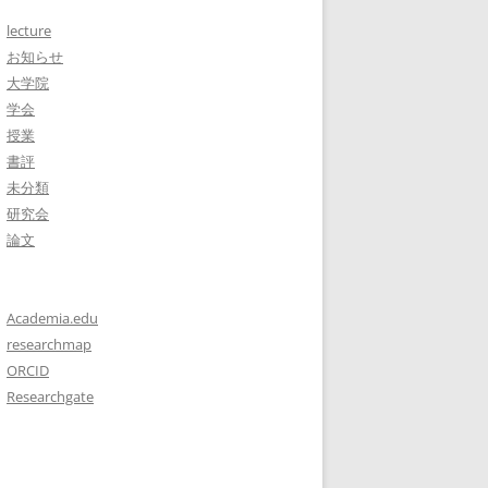
lecture
お知らせ
大学院
学会
授業
書評
未分類
研究会
論文
Academia.edu
researchmap
ORCID
Researchgate