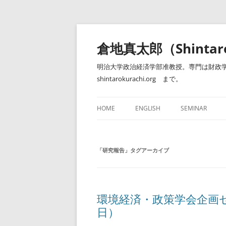
コ
ン
テ
倉地真太郎（Shintar
ン
ツ
へ
明治大学政治経済学部准教授。専門は財政学
ス
キ
shintarokurachi.org まで。
ッ
プ
HOME
ENGLISH
SEMINAR
ゼミナール（明
「
研究報告
」タグアーカイブ
環境経済・政策学会企画セ
日）