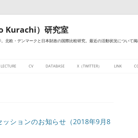
o Kurachi）研究室
。北欧・デンマークと日本財政の国際比較研究。最近の活動状況について掲載し
LECTURE
CV
DATABASE
X（TWITTER）
LINK
C
治・倉地ゼミ）
開講授業
経歴・業績一覧
研究教育用お役立ちサイト
NOTE
開講授業－財政学・財政政策（明治
RESEARCHMAPページ
DATABASE
FACEBOOK
大学）
財政学関連図書リンク集
LINKEDIN
個人的資料倉庫
ッションのお知らせ（2018年9月8
財政学用語集