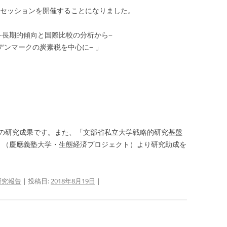
画セッションを開催することになりました。
−⻑期的傾向と国際⽐較の分析から−
デンマークの炭素税を中⼼に− 」
）
の研究成果です。また、「文部省私立大学戦略的研究基盤
」（慶應義塾大学・生態経済プロジェクト）より研究助成を
研究報告
| 投稿日:
2018年8月19日
|