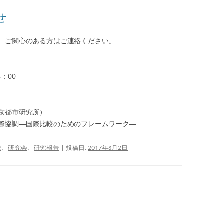
せ
。ご関心のある方はご連絡ください。
：00
京都市研究所）
際協調―国際比較のためのフレームワーク―
税
、
研究会
、
研究報告
| 投稿日:
2017年8月2日
|