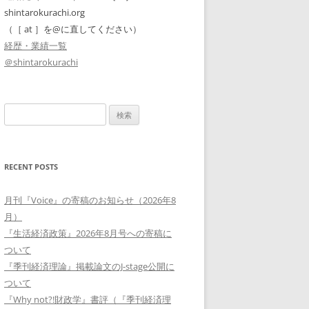
shintarokurachi.org
（［ at ］を@に直してください）
経歴・業績一覧
＠shintarokurachi
検
索:
RECENT POSTS
月刊『Voice』の寄稿のお知らせ（2026年8
月）
『生活経済政策』2026年8月号への寄稿に
ついて
『季刊経済理論』掲載論文のJ-stage公開に
ついて
『Why not?!財政学』書評（『季刊経済理