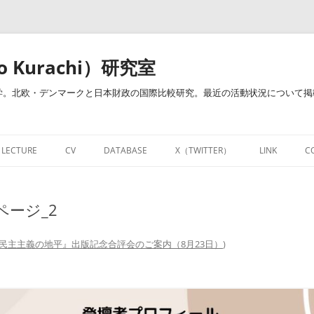
o Kurachi）研究室
。北欧・デンマークと日本財政の国際比較研究。最近の活動状況について掲載し
LECTURE
CV
DATABASE
X（TWITTER）
LINK
C
治・倉地ゼミ）
開講授業
経歴・業績一覧
研究教育用お役立ちサイト
NOTE
ージ_2
開講授業－財政学・財政政策（明治
RESEARCHMAPページ
DATABASE
FACEBOOK
大学）
財政学関連図書リンク集
LINKEDIN
民主主義の地平』出版記念合評会のご案内（8月23日）
)
個人的資料倉庫
財政学用語集