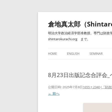
コ
ン
テ
倉地真太郎（Shintar
ン
ツ
へ
明治大学政治経済学部准教授。専門は財政学
ス
キ
shintarokurachi.org まで。
ッ
プ
HOME
ENGLISH
SEMINAR
ゼミナール（明
8月23日出版記念合評会_ペ
公開日時:
2025年7月8日
1655 × 2340
(
『財政
← 前へ