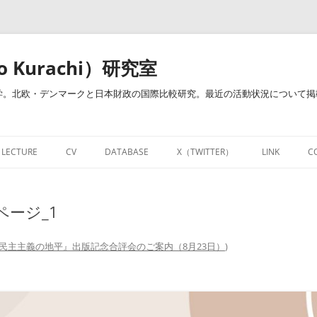
o Kurachi）研究室
。北欧・デンマークと日本財政の国際比較研究。最近の活動状況について掲載し
LECTURE
CV
DATABASE
X（TWITTER）
LINK
C
治・倉地ゼミ）
開講授業
経歴・業績一覧
研究教育用お役立ちサイト
NOTE
ージ_1
開講授業－財政学・財政政策（明治
RESEARCHMAPページ
DATABASE
FACEBOOK
大学）
財政学関連図書リンク集
LINKEDIN
民主主義の地平』出版記念合評会のご案内（8月23日）
)
個人的資料倉庫
財政学用語集