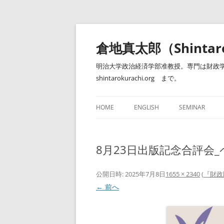
コ
ン
テ
倉地真太郎（Shintar
ン
ツ
へ
明治大学政治経済学部准教授。専門は財政学
ス
キ
shintarokurachi.org まで。
ッ
プ
HOME
ENGLISH
SEMINAR
ゼミナール（明
8月23日出版記念合評会_ペ
公開日時:
2025年7月8日
1655 × 2340
(
『財政
← 前へ