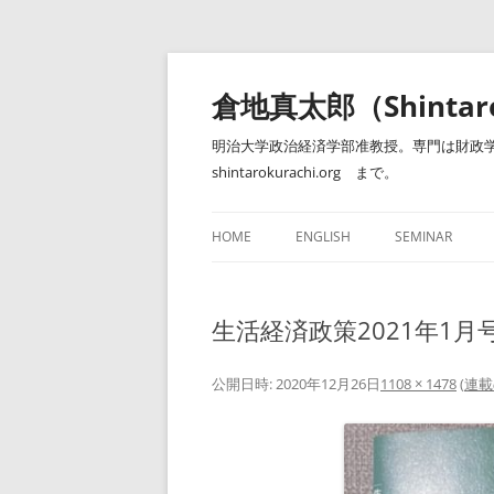
コ
ン
テ
倉地真太郎（Shintar
ン
ツ
へ
明治大学政治経済学部准教授。専門は財政学
ス
キ
shintarokurachi.org まで。
ッ
プ
HOME
ENGLISH
SEMINAR
ゼミナール（明
生活経済政策2021年1月
公開日時:
2020年12月26日
1108 × 1478
(
連載