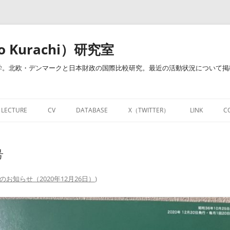
o Kurachi）研究室
。北欧・デンマークと日本財政の国際比較研究。最近の活動状況について掲載し
LECTURE
CV
DATABASE
X（TWITTER）
LINK
C
治・倉地ゼミ）
開講授業
経歴・業績一覧
研究教育用お役立ちサイト
NOTE
号
開講授業－財政学・財政政策（明治
RESEARCHMAPページ
DATABASE
FACEBOOK
大学）
財政学関連図書リンク集
LINKEDIN
のお知らせ（2020年12月26日）
)
個人的資料倉庫
財政学用語集